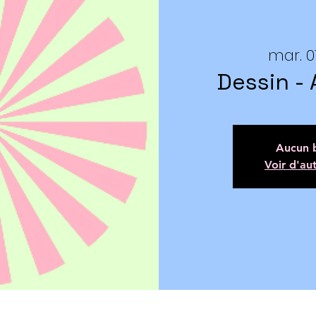
mar. 07
Dessin - 
Aucun b
Voir d'au