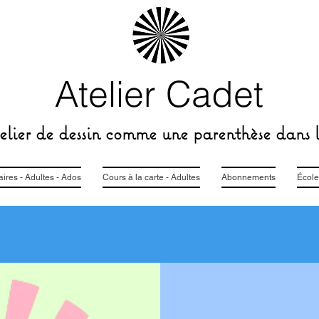
Atelier Cadet
lier de dessin comme une parenthèse dans l
res - Adultes - Ados
Cours à la carte - Adultes
Abonnements
École