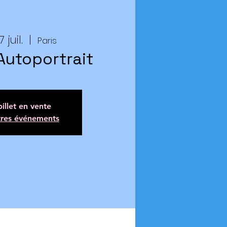
 juil.
  |  
Paris
Autoportrait
illet en vente
tres événements