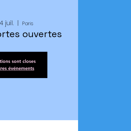
 juil.
  |  
Paris
rtes ouvertes
ptions sont closes
tres événements