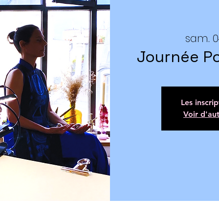
sam. 04
Journée Po
Les inscri
Voir d'au