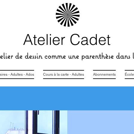
Atelier Cadet
lier de dessin comme une parenthèse dans l
res - Adultes - Ados
Cours à la carte - Adultes
Abonnements
École