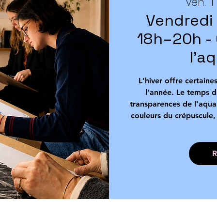
ven. 11
Vendredi
18h–20h - C
l'a
L'hiver offre certaine
l'année. Le temps d
transparences de l'aquar
couleurs du crépuscule, 
R