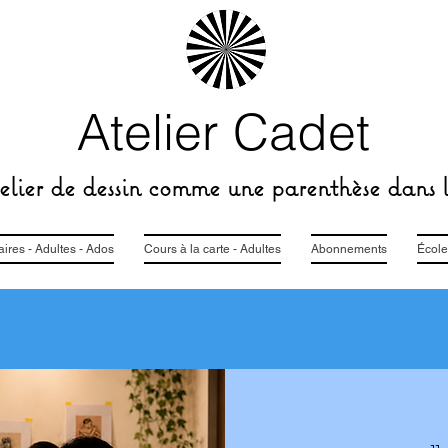
Atelier Cadet
lier de dessin comme une parenthèse dans l
res - Adultes - Ados
Cours à la carte - Adultes
Abonnements
École