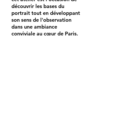
découvrir les bases du
portrait tout en développant
son sens de l'observation
dans une ambiance
conviviale au cœur de Paris.
Vous apprendrez à :
Construire un visage à partir
de formes simples
Dessiner les yeux, le nez et
la bouche
Comprendre comment les
expressions modifient le
visage
Donner du caractère et de
l'émotion à un portrait
Matériel fourni. Aucun